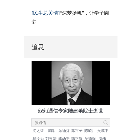
[民生总关情]
“深梦扬帆”，让学子圆
梦
追思
舰船通信专家陆建勋院士逝世
沈之荃
崔崑
顾诵芬
苏哲子
陈毓川
吴咸中
戴汝为
刘玉清
李幼平
魏正耀
吴德馨
孙玉