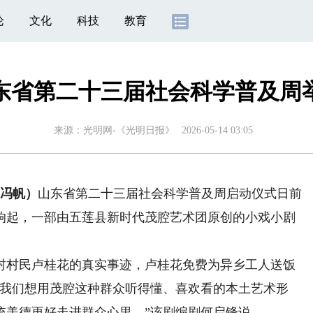
论
文化
科技
教育
东省第二十三届社会科学普及周
来源：
光明网-《光明日报》
2026-05-14 03:05
冯帆）
山东省第二十三届社会科学普及周启动仪式日前
响起，一部由五莲县新时代茂腔艺术团原创的小戏小剧
村民卢桂花的真实事迹，卢桂花免费为异乡工人送饭
“我们想用茂腔这种群众听得懂、喜欢看的本土艺术形
统美德更好走进群众心里。”该剧编剧何启锋说。