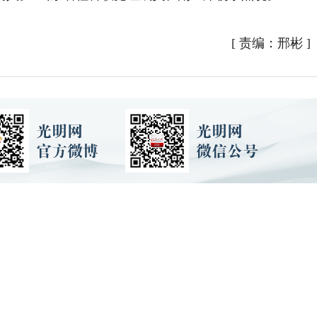
[
责编：邢彬
]