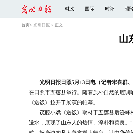
时政
国际
时评
理
首页
>
光明日报
>
正文
山
光明日报日照5月13日电（记者宋喜群、
在日照市五莲县举行。随着质朴自然的腔调
《送饭》拉开了展演的帷幕。
茂腔小戏《送饭》取材于五莲县后逊峰村
送水，展现了山东人的热情、淳朴和善良。
式，把身边的凡人善举搬上舞台，让中华传