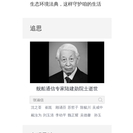
生态环境法典，这样守护咱的生活
追思
舰船通信专家陆建勋院士逝世
沈之荃
崔崑
顾诵芬
苏哲子
陈毓川
吴咸中
戴汝为
刘玉清
李幼平
魏正耀
吴德馨
孙玉