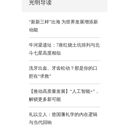
光明导读
“新新三样”出海 为世界发展增添新
动能
牛河梁遗址：7座红烧土坑排列与北
斗七星高度相似
洗牙出血、牙齿松动？那是你的口
腔在“求救”
【推动高质量发展】“人工智能+”，
解锁更多新可能
礼以立人：曾国藩礼学的内在逻辑
与当代回响