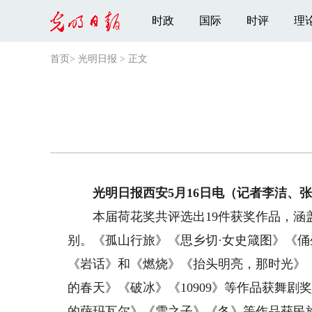
时政
国际
时评
理
首页
>
光明日报
>
正文
光明日报西安5月16日电（记者李洁、张
本届荷花奖共评选出19件获奖作品，涵盖
别。《孤山行旅》《思乡切·女史箴图》《
《岩话》和《燃烧》《抬头明亮，那时光》
的春天》《破冰》《10909》等作品获舞
的萨玛瓦尔》《雪之子》《冬》等作品获民