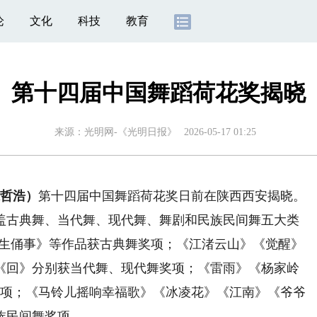
论
文化
科技
教育
第十四届中国舞蹈荷花奖揭晓
来源：
光明网-《光明日报》
2026-05-17 01:25
哲浩）
第十四届中国舞蹈荷花奖日前在陕西西安揭晓。
古典舞、当代舞、现代舞、舞剧和民族民间舞五大类
俑生俑事》等作品获古典舞奖项；《江渚云山》《觉醒》
《回》分别获当代舞、现代舞奖项；《雷雨》《杨家岭
剧奖项；《马铃儿摇响幸福歌》《冰凌花》《江南》《爷爷
族民间舞奖项。