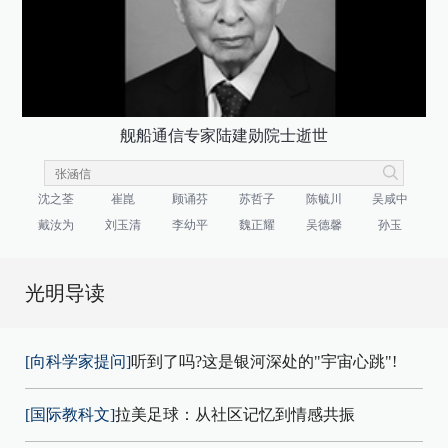
舰船通信专家陆建勋院士逝世
沈之荃
崔崑
顾诵芬
苏哲子
陈毓川
吴咸中
戴汝为
刘玉清
李幼平
魏正耀
吴德馨
孙玉
光明导读
[向科学家提问]
听到了吗?这是银河深处的"宇宙心跳"!
[国际教科文]
拉美足球：从社区记忆到情感共振