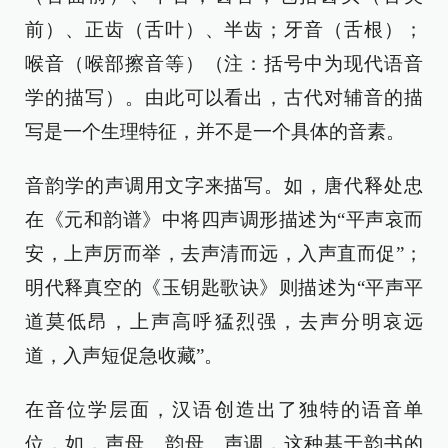
前）、正齿（舌叶）、半齿；牙音（舌根）；
喉音（喉部擦音等）（注：括号中为现代语音
学的描写）。由此可以看出，古代对辅音的描
写是一个生理特征，并不是一个具体的音素。
音韵学的声调用文字来描写。如，唐代释处忠
在《元和韵谱》中将四声调形描述为“平声哀而
安，上声厉而举，去声清而远，入声直而促”；
明代释真空的《玉钥匙歌诀》则描述为“平声平
道莫低昂，上声高呼猛烈强，去声分明哀远
道，入声短促急收藏”。
在音位学层面，汉语创造出了独特的语音单
位，如，声母、韵母、声调，这种基于韵书的