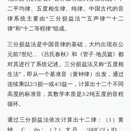
二平均律、五度相生律、纯律。中国古代的音
律系统主要由“三分损益法”“五声律”“十二
律”和“十二等程律”组成。
三分损益法是中国音律的基础，大约出现在公
元前7世纪，《吕氏春秋》和《管子·地员篇》都
对其进行了系统记述。三分损益法又称“五度相
生法”，即从一个基准音（黄钟律）出发，通过
连续乘以2/3损一或4/3益一，计算出十二个不同
高度的标准音，其数学本质是3:2纯五度的音程
循环。
通过三分损益法依次计算出十二律：（1）黄
钟，C，do；（2）大吕，^[#]C/^[♭]D，