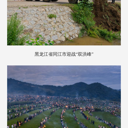
黑龙江省同江市迎战“双洪峰”