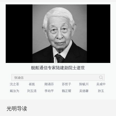
舰船通信专家陆建勋院士逝世
沈之荃
崔崑
顾诵芬
苏哲子
陈毓川
吴咸中
戴汝为
刘玉清
李幼平
魏正耀
吴德馨
孙玉
光明导读