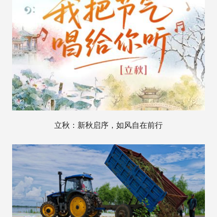
立秋：新秋启序，如风自在前行