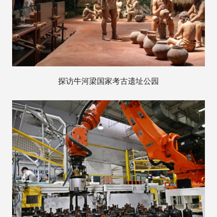
探访牛河梁国家考古遗址公园