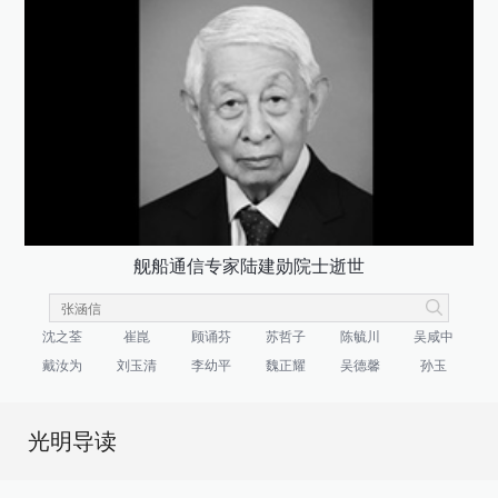
舰船通信专家陆建勋院士逝世
沈之荃
崔崑
顾诵芬
苏哲子
陈毓川
吴咸中
戴汝为
刘玉清
李幼平
魏正耀
吴德馨
孙玉
光明导读