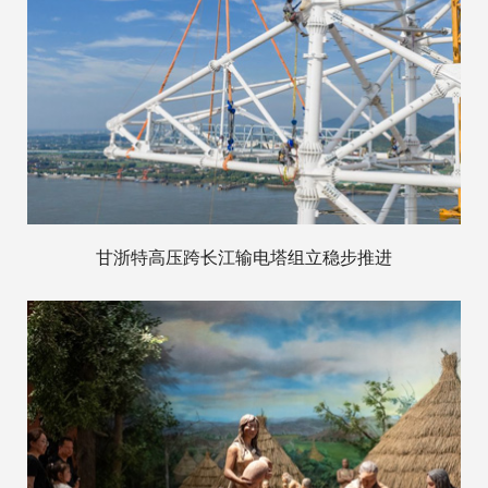
甘浙特高压跨长江输电塔组立稳步推进