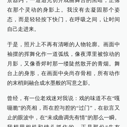
景器内，一道追光切开戏曲舞台的黑暗，正落
在那个灵动的身影上。我没有去凝固那个姿
态，而是轻轻按下快门，在呼吸之间，让时间
自己走进来。
于是，照片上不再有清晰的人物轮廓。画面中
袖摆的挥舞化作一道弧线，像夜潭里被惊动的
月影，又像香烬时那一缕陡然散开的青烟。舞
台上的身形，在画面中央尚存骨相，所有动作
的末梢则融合成水墨般的写意之影。
曾经，有一位老戏迷对我说：戏的味道不在“嘎
嘣脆”的亮相，而在腔与腔的“过门”，在欲言又
止的眼波中，在“未成曲调先有情”的那么一瞬。