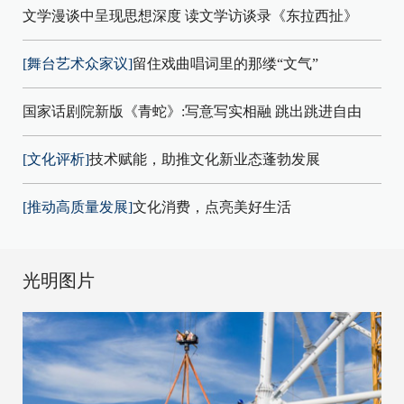
文学漫谈中呈现思想深度 读文学访谈录《东拉西扯》
[舞台艺术众家议]
留住戏曲唱词里的那缕“文气”
国家话剧院新版《青蛇》:写意写实相融 跳出跳进自由
[文化评析]
技术赋能，助推文化新业态蓬勃发展
[推动高质量发展]
文化消费，点亮美好生活
光明图片