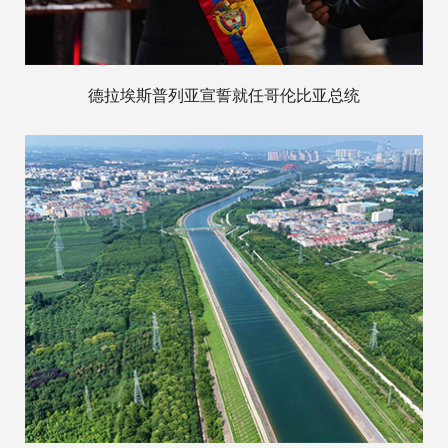
德拉埃斯普列亚宣誓就任哥伦比亚总统