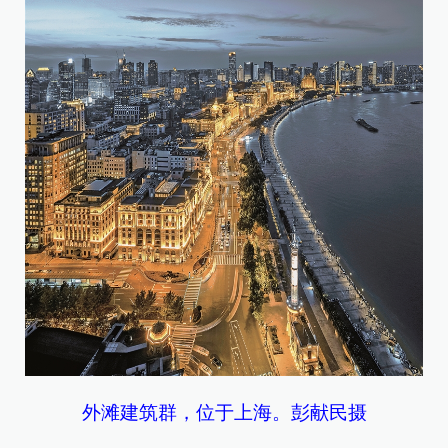
外滩建筑群，位于上海。彭献民摄