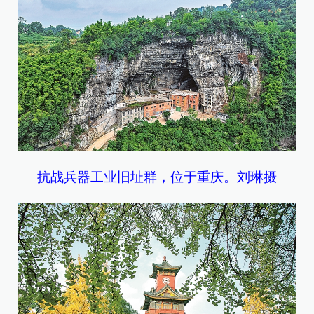
抗战兵器工业旧址群，位于重庆。刘琳摄