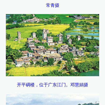
常青摄
开平碉楼，位于广东江门。邓慧娟摄