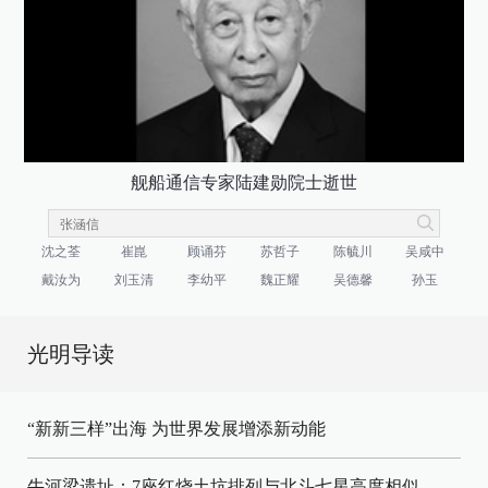
舰船通信专家陆建勋院士逝世
沈之荃
崔崑
顾诵芬
苏哲子
陈毓川
吴咸中
戴汝为
刘玉清
李幼平
魏正耀
吴德馨
孙玉
光明导读
“新新三样”出海 为世界发展增添新动能
牛河梁遗址：7座红烧土坑排列与北斗七星高度相似