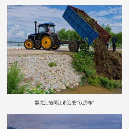
黑龙江省同江市迎战“双洪峰”