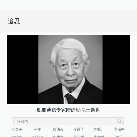
追思
舰船通信专家陆建勋院士逝世
沈之荃
崔崑
顾诵芬
苏哲子
陈毓川
吴咸中