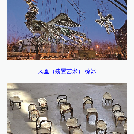
凤凰（装置艺术） 徐冰