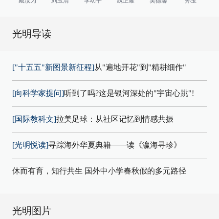
戴汝为
刘玉清
李幼平
魏正耀
吴德馨
孙玉
光明导读
["十五五"新图景新征程]
从"遍地开花"到"精耕细作"
[向科学家提问]
听到了吗?这是银河深处的"宇宙心跳"!
[国际教科文]
拉美足球：从社区记忆到情感共振
[光明悦读]
寻踪海外华夏典籍——读《瀛海寻珍》
休而有育，知行共生 国外中小学春秋假的多元路径
光明图片