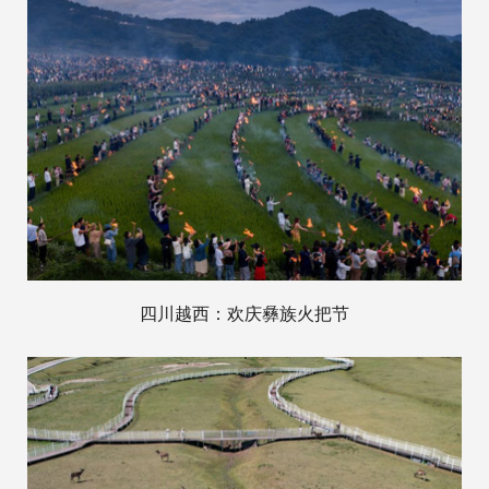
四川越西：欢庆彝族火把节