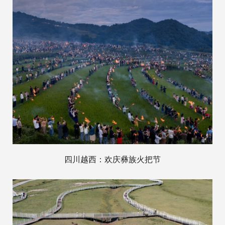
四川越西：欢庆彝族火把节