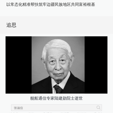
以常态化精准帮扶筑牢边疆民族地区共同富裕根基
追思
舰船通信专家陆建勋院士逝世