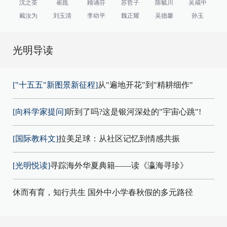
沈之荃
崔崑
顾诵芬
苏哲子
陈毓川
吴咸中
戴汝为
刘玉清
李幼平
魏正耀
吴德馨
孙玉
光明导读
["十五五"新图景新征程]
从"遍地开花"到"精耕细作"
[向科学家提问]
听到了吗?这是银河深处的"宇宙心跳"!
[国际教科文]
拉美足球：从社区记忆到情感共振
[光明悦读]
寻踪海外华夏典籍——读《瀛海寻珍》
休而有育，知行共生 国外中小学春秋假的多元路径