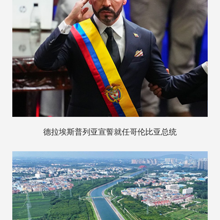
德拉埃斯普列亚宣誓就任哥伦比亚总统