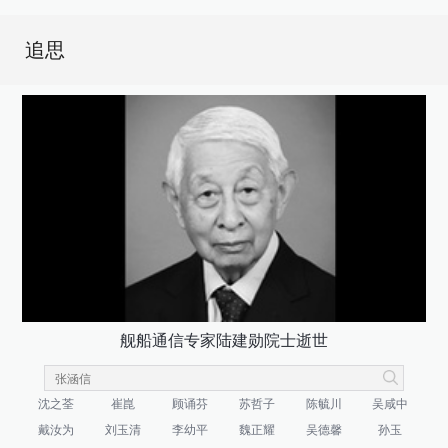
追思
舰船通信专家陆建勋院士逝世
沈之荃
崔崑
顾诵芬
苏哲子
陈毓川
吴咸中
戴汝为
刘玉清
李幼平
魏正耀
吴德馨
孙玉