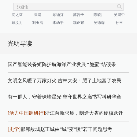
沈之荃
崔崑
顾诵芬
苏哲子
陈毓川
吴咸中
戴汝为
刘玉清
李幼平
魏正耀
吴德馨
孙玉
光明导读
国产智能装备矩阵护航海洋产业发展
“脆蜜”结硕果
文明之风暖了万家灯火
吉林大安：肥了土地富了农民
有一群人，守着珠峰星光
坚守世界之巅书写科研华章
[活力中国调研行]
浙江向新求质，制造大省的硬核跃迁
[史学]
邯郸故城赵王城由“城”变“陵”若干问题思考