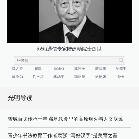
舰船通信专家陆建勋院士逝世
沈之荃
崔崑
顾诵芬
苏哲子
陈毓川
吴咸中
戴汝为
刘玉清
李幼平
魏正耀
吴德馨
孙玉
光明导读
雪域百味传承千年 藏地饮食里的高原烟火与人文底蕴
青少年书法教育工作者袁强:“写好汉字”是美育之基