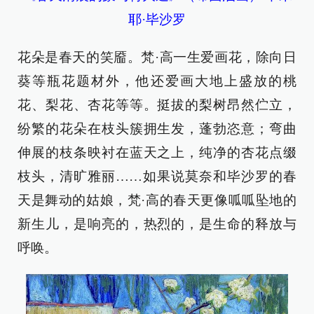
耶·毕沙罗
花朵是春天的笑靥。梵·高一生爱画花，除向日
葵等瓶花题材外，他还爱画大地上盛放的桃
花、梨花、杏花等等。挺拔的梨树昂然伫立，
纷繁的花朵在枝头簇拥生发，蓬勃恣意；弯曲
伸展的枝条映衬在蓝天之上，纯净的杏花点缀
枝头，清旷雅丽……如果说莫奈和毕沙罗的春
天是舞动的姑娘，梵·高的春天更像呱呱坠地的
新生儿，是响亮的，热烈的，是生命的释放与
呼唤。