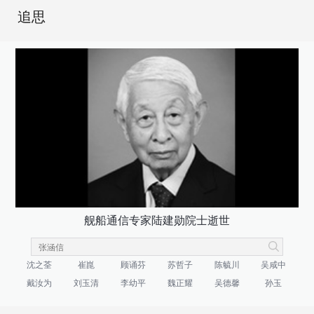
追思
舰船通信专家陆建勋院士逝世
沈之荃
崔崑
顾诵芬
苏哲子
陈毓川
吴咸中
戴汝为
刘玉清
李幼平
魏正耀
吴德馨
孙玉