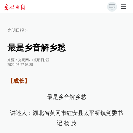
光明日报
>
最是乡音解乡愁
来源：
光明网-《光明日报》
2022-07-27 03:38
【成长】
最是乡音解乡愁
讲述人：湖北省黄冈市红安县太平桥镇党委书
记 杨 茂