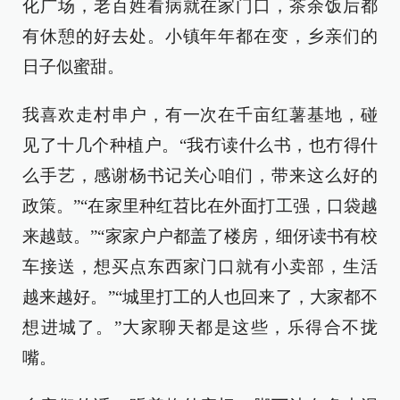
化广场，老百姓看病就在家门口，茶余饭后都
有休憩的好去处。小镇年年都在变，乡亲们的
日子似蜜甜。
我喜欢走村串户，有一次在千亩红薯基地，碰
见了十几个种植户。“我冇读什么书，也冇得什
么手艺，感谢杨书记关心咱们，带来这么好的
政策。”“在家里种红苕比在外面打工强，口袋越
来越鼓。”“家家户户都盖了楼房，细伢读书有校
车接送，想买点东西家门口就有小卖部，生活
越来越好。”“城里打工的人也回来了，大家都不
想进城了。”大家聊天都是这些，乐得合不拢
嘴。