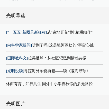
光明导读
["十五五"新图景新征程]
从"遍地开花"到"精耕细作"
[向科学家提问]
听到了吗?这是银河深处的"宇宙心跳"!
[国际教科文]
拉美足球：从社区记忆到情感共振
[光明悦读]
寻踪海外华夏典籍——读《瀛海寻珍》
休而有育，知行共生 国外中小学春秋假的多元路径
光明图片