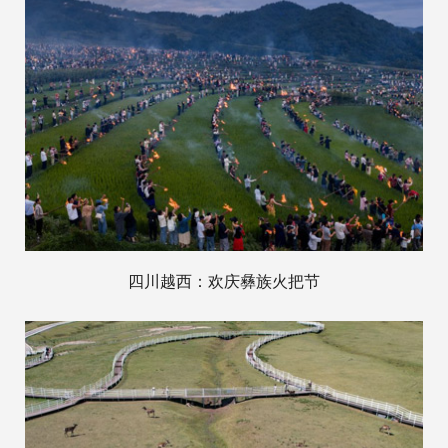
四川越西：欢庆彝族火把节