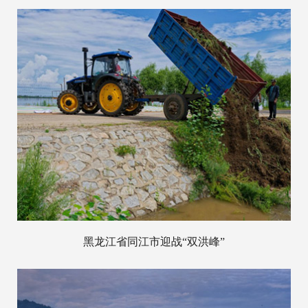
黑龙江省同江市迎战“双洪峰”