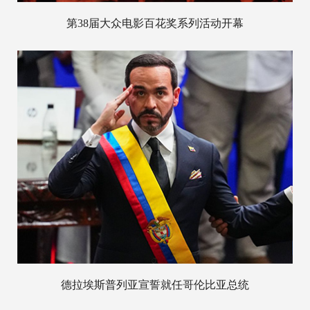
第38届大众电影百花奖系列活动开幕
德拉埃斯普列亚宣誓就任哥伦比亚总统