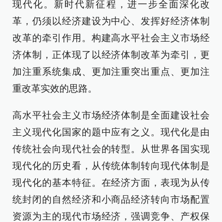
现代化。新时代新征程，进一步全面深化改
革，仍须以经济建设为中心、发挥好经济体制
改革的牵引作用。构建高水平社会主义市场经
济体制，正体现了以经济体制改革为牵引，更
加注重系统集成、更加注重突出重点、更加注
重改革实效的思路。
高水平社会主义市场经济体制是全面建设社会
主义现代化国家的题中应有之义。现代化是由
传统社会向现代社会的转型。从世界各国实现
现代化的历史看，从传统体制转向现代体制是
现代化的基本特征。在经济方面，表现为从传
统封闭的自然经济和小商品经济转向市场配置
资源为主的现代市场经济，强调竞争、产权保