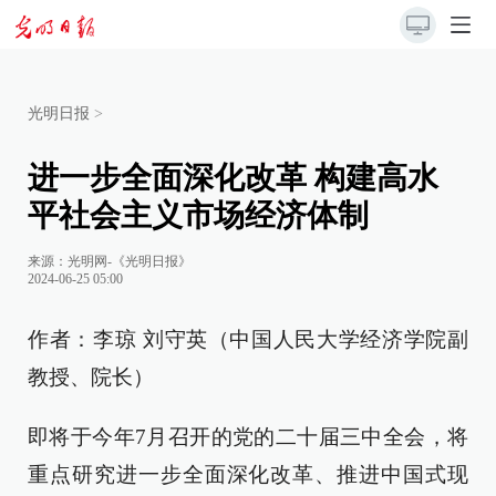
光明日报
>
进一步全面深化改革 构建高水
平社会主义市场经济体制
来源：
光明网-《光明日报》
2024-06-25 05:00
作者：李琼 刘守英（中国人民大学经济学院副
教授、院长）
即将于今年7月召开的党的二十届三中全会，将
重点研究进一步全面深化改革、推进中国式现