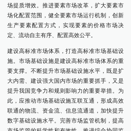
场提质增效。推进要素市场改革，扩大要素市
场化配置范围，健全要素市场运行机制，创新
生产要素配置方式，实现要素的价格市场决
定、流动自主有序、配置高效公平。
建设高标准市场体系，打造高标准市场基础设
施。市场基础设施是建设高标准市场体系的重
要支撑。不断提升市场基础设施水平，既是扩
大内需、建设强大国内市场的重要抓手，又是
提升我国竞争力和规则影响力的重要举措。为
此，应推动市场基础设施互联互通，形成高效
联通的物流、资金流、信息流通道，加快提升
数字基础设施水平。完善市场监管机制，提高
市场监管的科学性和有效性，推进综合协同监