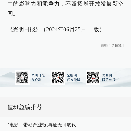
中的影响力和竞争力，不断拓展开放发展新空
间。
《光明日报》（2024年06月25日 11版）
[
责编：李伯玺
]
值班总编推荐
"电影+"带动产业链,再证无可取代