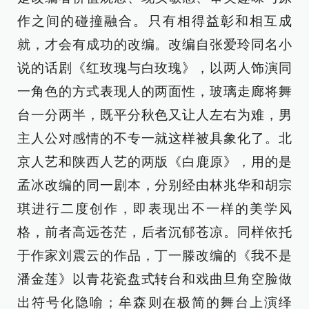
作之间的碰撞融合。只有相得益彰和相互成
就，才会有成功的改编。改编自张爱玲同名小
说的话剧《红玫瑰与白玫瑰》，以两人饰演同
一角色的方式表现人的两面性，玻璃走廊将舞
台一分两半，既平分秋色又让人左右为难，男
主人公对感情的不专一就这样被具象化了。北
京人艺和陕西人艺的两版《白鹿原》，用的是
孟冰改编的同一剧本，分别经由林兆华和胡宗
琪进行二度创作，即表现出不一样的美学风
格，前者高远苍茫，后者沉郁苍凉。同样依托
于作家刘震云的作品，丁一滕改编的《我不是
潘金莲》以青花瓷盘式转台和戏曲旦角空脸做
出符号化隐喻；牟森则在极简的舞台上演绎