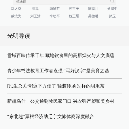
沈之荃
崔崑
顾诵芬
苏哲子
陈毓川
吴咸中
戴汝为
刘玉清
李幼平
魏正耀
吴德馨
孙玉
光明导读
雪域百味传承千年 藏地饮食里的高原烟火与人文底蕴
青少年书法教育工作者袁强:“写好汉字”是美育之基
[民生总关情]这下方便了
轻装转场
别样的坝坝茶
新疆乌什：公交通到牧民家门口
兴农强产塑和美乡村
“东北超”票根经济助辽宁文旅体商深度融合