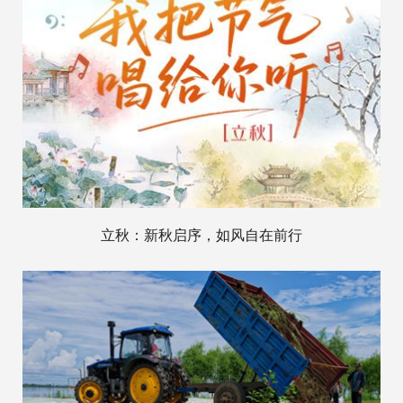
立秋：新秋启序，如风自在前行