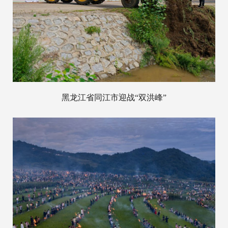
黑龙江省同江市迎战“双洪峰”