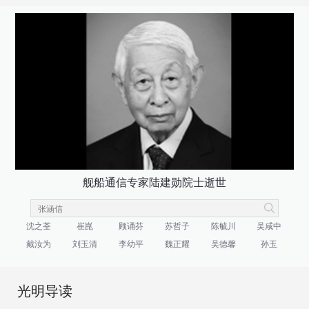
舰船通信专家陆建勋院士逝世
沈之荃
崔崑
顾诵芬
苏哲子
陈毓川
吴咸中
戴汝为
刘玉清
李幼平
魏正耀
吴德馨
孙玉
光明导读