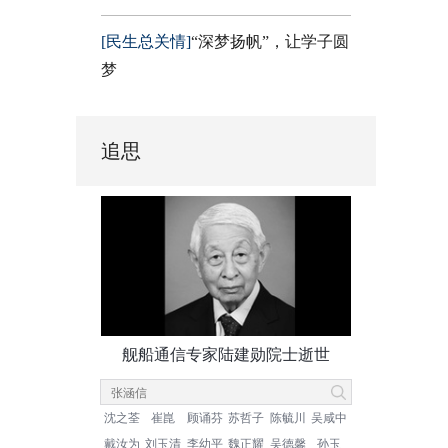
[民生总关情]
“深梦扬帆”，让学子圆
梦
追思
舰船通信专家陆建勋院士逝世
沈之荃
崔崑
顾诵芬
苏哲子
陈毓川
吴咸中
戴汝为
刘玉清
李幼平
魏正耀
吴德馨
孙玉