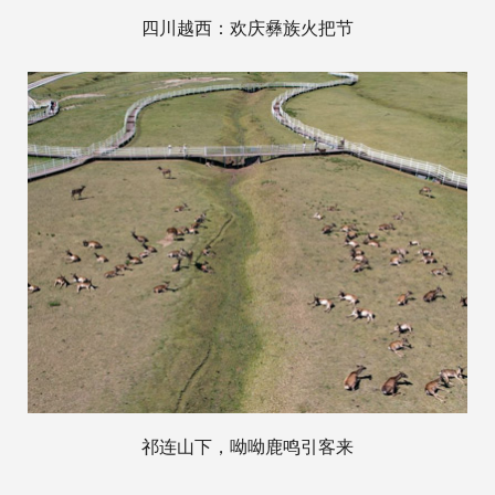
四川越西：欢庆彝族火把节
祁连山下，呦呦鹿鸣引客来