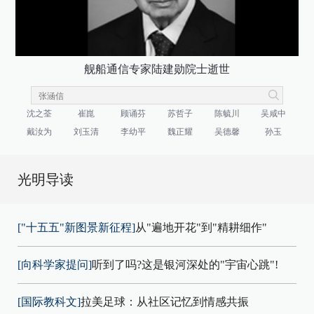
舰船通信专家陆建勋院士逝世
沈之荃
崔崑
顾诵芬
苏哲子
陈毓川
吴咸中
戴汝为
刘玉清
李幼平
魏正耀
吴德馨
孙玉
光明导读
["十五五"新图景新征程]
从"遍地开花"到"精耕细作"
[向科学家提问]
听到了吗?这是银河深处的"宇宙心跳"!
[国际教科文]
拉美足球：从社区记忆到情感共振