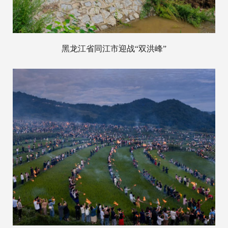
黑龙江省同江市迎战“双洪峰”