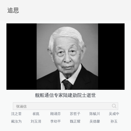
追思
舰船通信专家陆建勋院士逝世
沈之荃
崔崑
顾诵芬
苏哲子
陈毓川
吴咸中
戴汝为
刘玉清
李幼平
魏正耀
吴德馨
孙玉