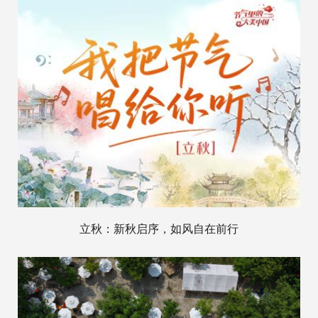
立秋：新秋启序，如风自在前行