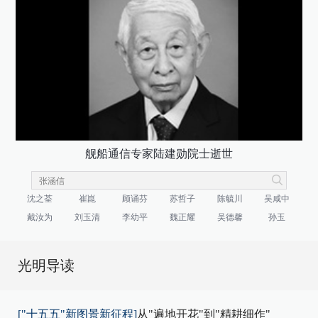
舰船通信专家陆建勋院士逝世
沈之荃
崔崑
顾诵芬
苏哲子
陈毓川
吴咸中
戴汝为
刘玉清
李幼平
魏正耀
吴德馨
孙玉
光明导读
["十五五"新图景新征程]
从"遍地开花"到"精耕细作"