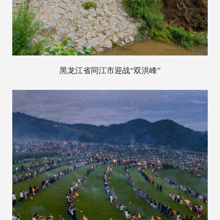
黑龙江省同江市迎战“双洪峰”