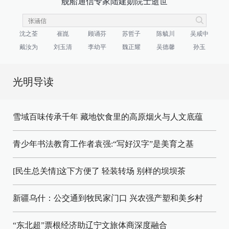
舰船通信专家陆建勋院士逝世
沈之荃
崔崑
顾诵芬
苏哲子
陈毓川
吴咸中
戴汝为
刘玉清
李幼平
魏正耀
吴德馨
孙玉
光明导读
雪域百味传承千年 藏地饮食里的高原烟火与人文底蕴
青少年书法教育工作者袁强:“写好汉字”是美育之基
[民生总关情]这下方便了
轻装转场
别样的坝坝茶
新疆乌什：公交通到牧民家门口
兴农强产塑和美乡村
“东北超”票根经济助辽宁文旅体商深度融合