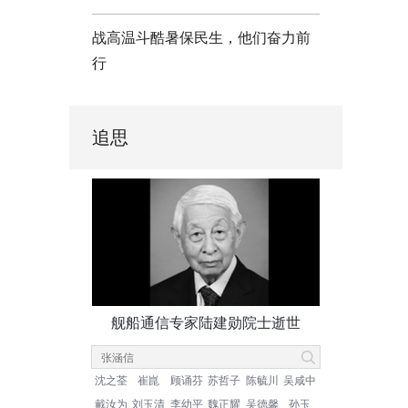
战高温斗酷暑保民生，他们奋力前
行
追思
舰船通信专家陆建勋院士逝世
沈之荃
崔崑
顾诵芬
苏哲子
陈毓川
吴咸中
戴汝为
刘玉清
李幼平
魏正耀
吴德馨
孙玉