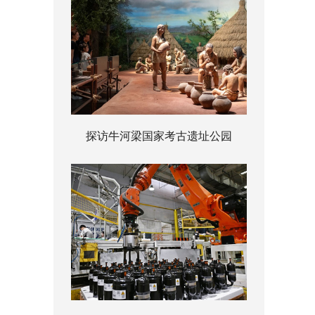
探访牛河梁国家考古遗址公园