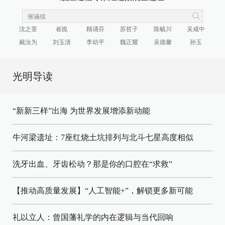
沈之荃
崔崑
顾诵芬
苏哲子
陈毓川
吴咸中
戴汝为
刘玉清
李幼平
魏正耀
吴德馨
孙玉
光明导读
“新新三样”出海 为世界发展增添新动能
牛河梁遗址：7座红烧土坑排列与北斗七星高度相似
洗牙出血、牙齿松动？那是你的口腔在“求救”
【推动高质量发展】“人工智能+”，解锁更多新可能
礼以立人：曾国藩礼学的内在逻辑与当代回响