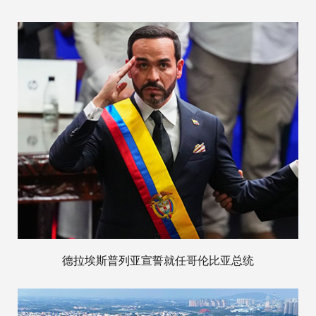
德拉埃斯普列亚宣誓就任哥伦比亚总统