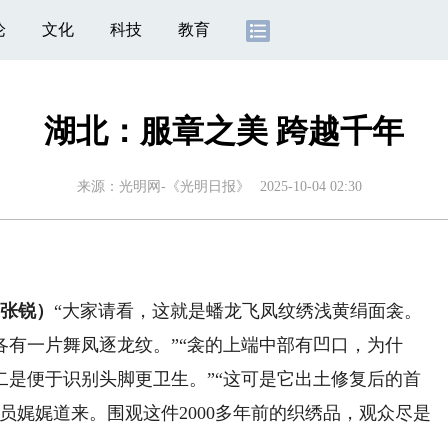
论
文化
科技
教育
湖北：服章之美 跨越千年
来源：
光明网-《光明日报》
2025-10-04 02:30
张锐）
“大家请看，这就是蟠龙飞凤纹绣浅黄绢面衾。
各有一片舞凤逐龙纹。”“衾的上端中部有凹口，为什
二是便于识别头脚更卫生。”“这可是它出土修复后的首
员娓娓道来。围观这件2000多年前的织绣品，观众尽是