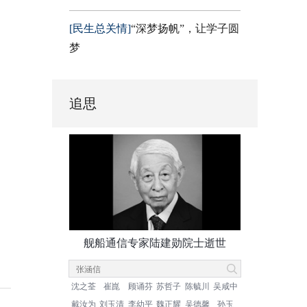
[民生总关情]
“深梦扬帆”，让学子圆
梦
追思
舰船通信专家陆建勋院士逝世
沈之荃
崔崑
顾诵芬
苏哲子
陈毓川
吴咸中
戴汝为
刘玉清
李幼平
魏正耀
吴德馨
孙玉