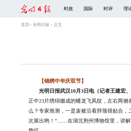
时政
国际
时评
理
首页
>
光明日报
>
正文
【锦绣中华庆双节】
光明日报武汉10月3日电（记者王建宏、
正中23片绣绢缀成的蟠龙飞凤纹，左右两侧
么？专家推测，一是衾被沿着脖颈很贴合，
次展出哟！”……在湖北荆州博物馆里，讲解
赞叹。