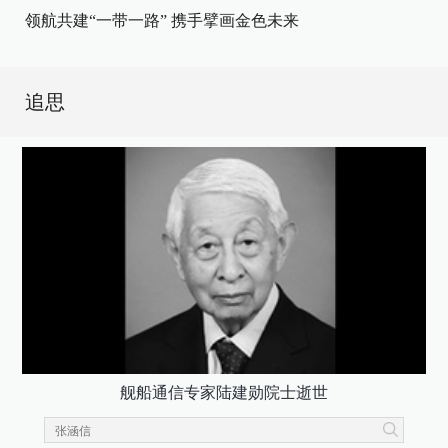
领航共建“一带一路” 携手擘画金色未来
追思
舰船通信专家陆建勋院士逝世