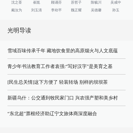
沈之荃
崔崑
顾诵芬
苏哲子
陈毓川
吴咸中
戴汝为
刘玉清
李幼平
魏正耀
吴德馨
孙玉
光明导读
雪域百味传承千年 藏地饮食里的高原烟火与人文底蕴
青少年书法教育工作者袁强:“写好汉字”是美育之基
[民生总关情]这下方便了
轻装转场
别样的坝坝茶
新疆乌什：公交通到牧民家门口
兴农强产塑和美乡村
“东北超”票根经济助辽宁文旅体商深度融合