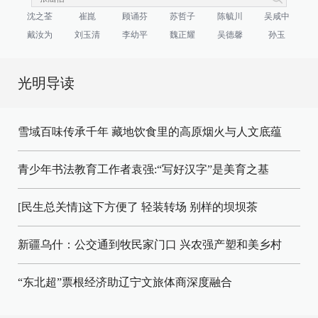
沈之荃
崔崑
顾诵芬
苏哲子
陈毓川
吴咸中
戴汝为
刘玉清
李幼平
魏正耀
吴德馨
孙玉
光明导读
雪域百味传承千年 藏地饮食里的高原烟火与人文底蕴
青少年书法教育工作者袁强:“写好汉字”是美育之基
[民生总关情]这下方便了
轻装转场
别样的坝坝茶
新疆乌什：公交通到牧民家门口
兴农强产塑和美乡村
“东北超”票根经济助辽宁文旅体商深度融合