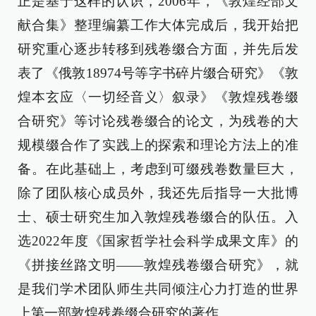
正是基于这样的认识，2006年，《敦煌经部文
献合集》整理编纂工作大体完成后，我开始把
研究重心逐步转移到残卷缀合方面，并先后发
表了《俄敦18974号等字书碎片缀合研究》《敦
煌本玄应〈一切经音义〉叙录》《敦煌残卷缀
合研究》等讨论残卷缀合的论文，为残卷的大
规模缀合作了实践上的探索和理论方法上的准
备。在此基础上，考虑到可缀残卷数量巨大，
除了团队核心成员外，我还先后指导一大批博
士、硕士研究生加入敦煌残卷缀合的队伍。入
选2022年度《国家哲学社会科学成果文库》的
《拼接丝路文明——敦煌残卷缀合研究》，就
是我们学术团队师生共同倾注心力打造的世界
上第一部敦煌残卷缀合研究的著作。