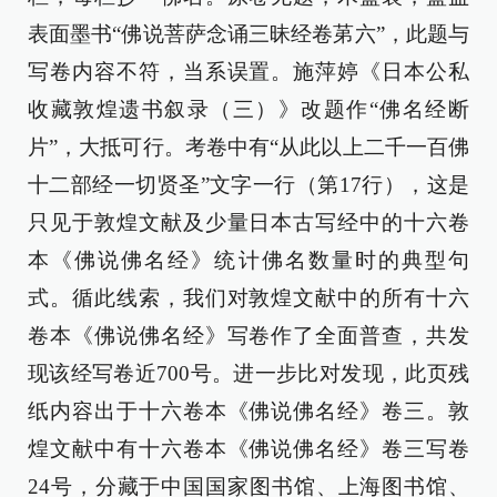
表面墨书“佛说菩萨念诵三昧经卷苐六”，此题与
写卷内容不符，当系误置。施萍婷《日本公私
收藏敦煌遗书叙录（三）》改题作“佛名经断
片”，大抵可行。考卷中有“从此以上二千一百佛
十二部经一切贤圣”文字一行（第17行），这是
只见于敦煌文献及少量日本古写经中的十六卷
本《佛说佛名经》统计佛名数量时的典型句
式。循此线索，我们对敦煌文献中的所有十六
卷本《佛说佛名经》写卷作了全面普查，共发
现该经写卷近700号。进一步比对发现，此页残
纸内容出于十六卷本《佛说佛名经》卷三。敦
煌文献中有十六卷本《佛说佛名经》卷三写卷
24号，分藏于中国国家图书馆、上海图书馆、