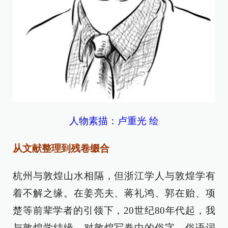
人物素描：卢重光 绘
从文献整理到残卷缀合
杭州与敦煌山水相隔，但浙江学人与敦煌学有
着不解之缘。在姜亮夫、蒋礼鸿、郭在贻、项
楚等前辈学者的引领下，20世纪80年代起，我
与敦煌学结缘，对敦煌写卷中的俗字、俗语词