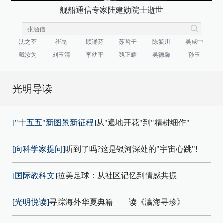
舰船通信专家陆建勋院士逝世
沈之荃
崔崑
顾诵芬
苏哲子
陈毓川
吴咸中
戴汝为
刘玉清
李幼平
魏正耀
吴德馨
孙玉
光明导读
["十五五"新图景新征程]
从"遍地开花"到"精耕细作"
[向科学家提问]
听到了吗?这是银河深处的"宇宙心跳"!
[国际教科文]
拉美足球：从社区记忆到情感共振
[光明悦读]
寻踪海外华夏典籍——读《瀛海寻珍》