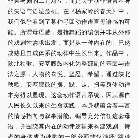
非舞与剧的二元对立，而是关于动作语言本身
的失语与语法危机。在《杨家岭的春天》中，
我们似乎看到了某种寻回动作语言母语感的可
能。所谓母语感，是指舞蹈的编创并非从外部
的戏剧性需求出发，而是从一种内在的、已然
成熟且自成体系的动律中生长出来。作品中，
陕北秧歌、安塞腰鼓内化为整部剧的基因与语
法之源，人物的喜悦、坚忍、希望，通过陕北
秧歌、安塞腰鼓的摆、跺、走、扭等身体动律
本身得以显现。这套动作语言系统，因其源自
人民长久以来的生命实践，本身就蕴含着丰富
的情感指向与叙事潜能。编导充分信任这套母
语，并围绕其内在的动律逻辑来构建戏剧。舞
者的身体成为秧歌的一部分而非仅演绎“跳秧