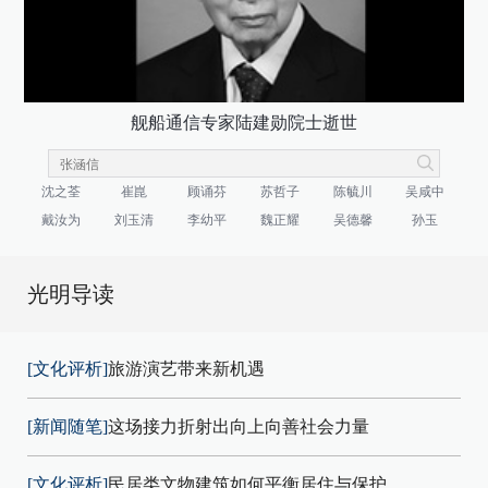
舰船通信专家陆建勋院士逝世
沈之荃
崔崑
顾诵芬
苏哲子
陈毓川
吴咸中
戴汝为
刘玉清
李幼平
魏正耀
吴德馨
孙玉
光明导读
[文化评析]
旅游演艺带来新机遇
[新闻随笔]
这场接力折射出向上向善社会力量
[文化评析]
民居类文物建筑如何平衡居住与保护