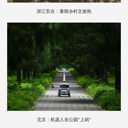
浙江安吉：暑期乡村文旅热
北京：机器人在公园“上岗”