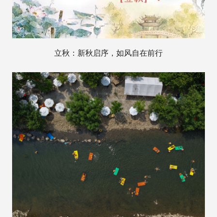
立秋：新秋启序，如风自在前行