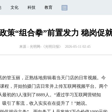
论
文化
科技
教育
政策“组合拳”前置发力 稳岗促
来源：
光明网-《光明日报》
2026-05-11 02:45
的管玉丽，正熟练地剪辑着当天门店的日常视频。今
员课程，开始拍摄门店日常并上传互联网视频平台。两个
最初的3人涨到了8889人。“通过学习互联网营销知
、吸引了客流，收入实实在在提升了！”她说。
促就业六条”，面向务工人员发放3万个价值1000元的