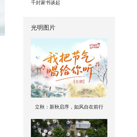
千封家书谈起
光明图片
立秋：新秋启序，如风自在前行