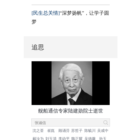
[民生总关情]
“深梦扬帆”，让学子圆
梦
追思
舰船通信专家陆建勋院士逝世
沈之荃
崔崑
顾诵芬
苏哲子
陈毓川
吴咸中
戴汝为
刘玉清
李幼平
魏正耀
吴德馨
孙玉