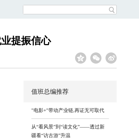
就业提振信心
值班总编推荐
"电影+"带动产业链,再证无可取代
从“看风景”到“读文化”——透过新
疆看“访古游”升温