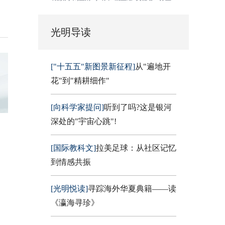
光明导读
["十五五"新图景新征程]
从"遍地开
花"到"精耕细作"
[向科学家提问]
听到了吗?这是银河
深处的"宇宙心跳"!
[国际教科文]
拉美足球：从社区记忆
到情感共振
[光明悦读]
寻踪海外华夏典籍——读
《瀛海寻珍》