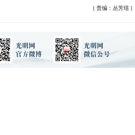
[
责编：丛芳瑶
]