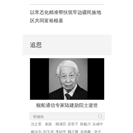
以常态化精准帮扶筑牢边疆民族地
区共同富裕根基
追思
舰船通信专家陆建勋院士逝世
沈之荃
崔崑
顾诵芬
苏哲子
陈毓川
吴咸中
戴汝为
刘玉清
李幼平
魏正耀
吴德馨
孙玉