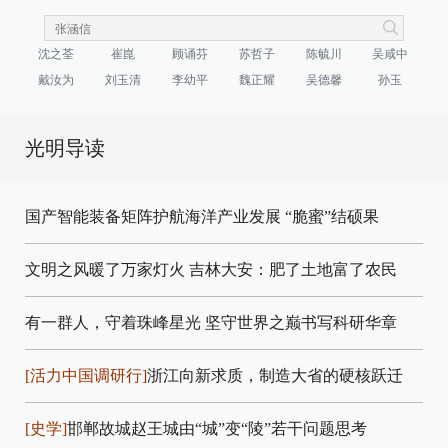
沈之荃
崔崑
顾诵芬
苏哲子
陈毓川
吴咸中
戴汝为
刘玉清
李幼平
魏正耀
吴德馨
孙玉
光明导读
国产智能装备矩阵护航海洋产业发展
“脆蜜”结硕果
文明之风暖了万家灯火
吉林大安：肥了土地富了农民
有一群人，守着珠峰星光
坚守世界之巅书写科研华章
[活力中国调研行]
浙江向新求质，制造大省的硬核跃迁
[史学]
邯郸故城赵王城由“城”变“陵”若干问题思考