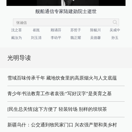
舰船通信专家陆建勋院士逝世
沈之荃
崔崑
顾诵芬
苏哲子
陈毓川
吴咸中
戴汝为
刘玉清
李幼平
魏正耀
吴德馨
孙玉
光明导读
雪域百味传承千年 藏地饮食里的高原烟火与人文底蕴
青少年书法教育工作者袁强:“写好汉字”是美育之基
[民生总关情]这下方便了
轻装转场
别样的坝坝茶
新疆乌什：公交通到牧民家门口
兴农强产塑和美乡村