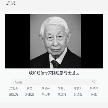
追思
舰船通信专家陆建勋院士逝世
沈之荃
崔崑
顾诵芬
苏哲子
陈毓川
吴咸中
戴汝为
刘玉清
李幼平
魏正耀
吴德馨
孙玉