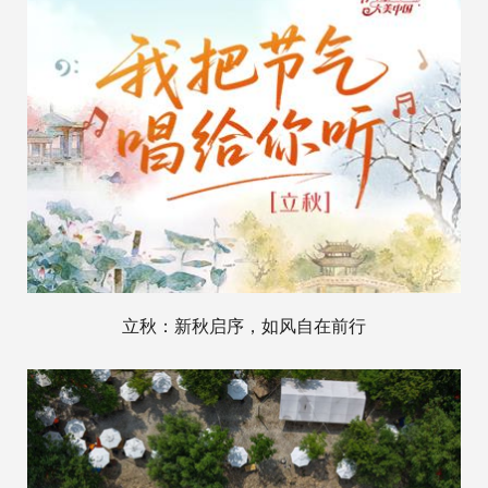
立秋：新秋启序，如风自在前行