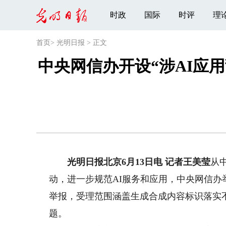
时政
国际
时评
理
首页
>
光明日报
>
正文
中央网信办开设“涉AI应
光明日报北京6月13日电 记者王美莹
从
动，进一步规范AI服务和应用，中央网信办
举报，受理范围涵盖生成合成内容标识落实
题。