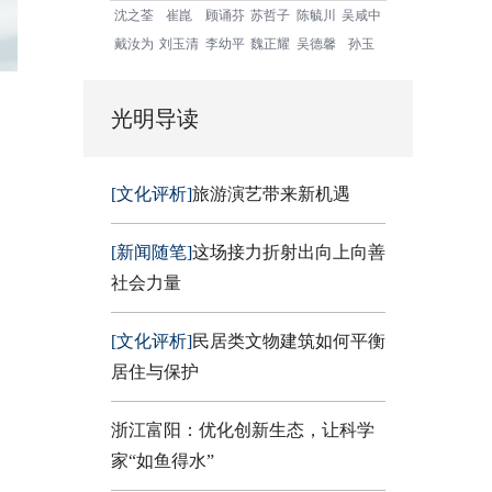
沈之荃
崔崑
顾诵芬
苏哲子
陈毓川
吴咸中
戴汝为
刘玉清
李幼平
魏正耀
吴德馨
孙玉
光明导读
[文化评析]
旅游演艺带来新机遇
[新闻随笔]
这场接力折射出向上向善
社会力量
[文化评析]
民居类文物建筑如何平衡
居住与保护
浙江富阳：优化创新生态，让科学
家“如鱼得水”