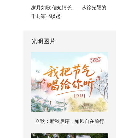
岁月如歌 信短情长——从徐光耀的
千封家书谈起
光明图片
立秋：新秋启序，如风自在前行