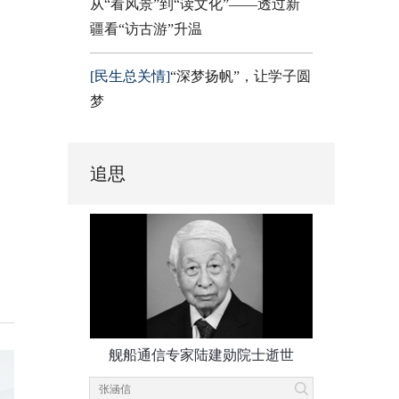
从“看风景”到“读文化”——透过新
疆看“访古游”升温
[民生总关情]
“深梦扬帆”，让学子圆
梦
追思
舰船通信专家陆建勋院士逝世