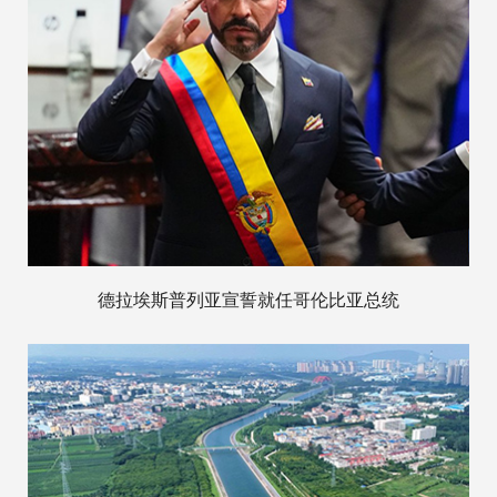
德拉埃斯普列亚宣誓就任哥伦比亚总统