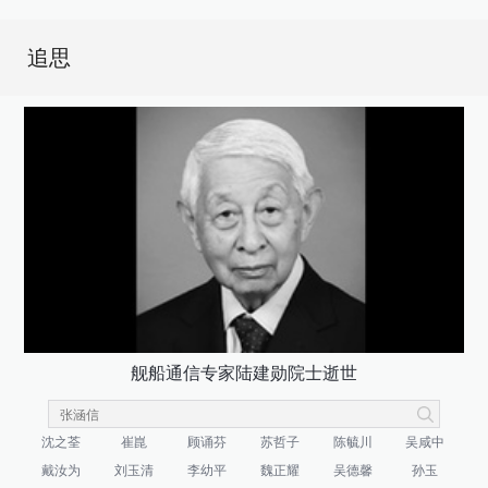
追思
舰船通信专家陆建勋院士逝世
沈之荃
崔崑
顾诵芬
苏哲子
陈毓川
吴咸中
戴汝为
刘玉清
李幼平
魏正耀
吴德馨
孙玉