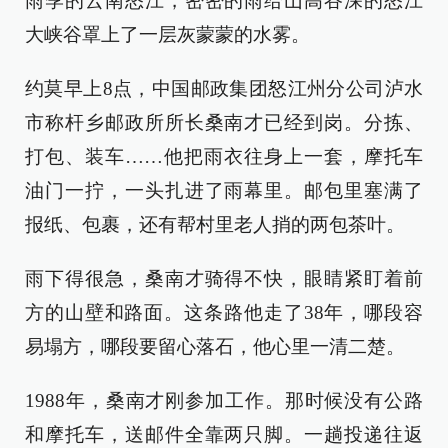
雨季的云南怒江，密密的雨给山高谷深的怒江
大峡谷罩上了一层灰蒙蒙的水雾。
约莫早上8点，中国邮政集团怒江州分公司泸水
市称杆乡邮政所所长桑南才已经到岗。分拣、
打包、装车……他把雨衣往身上一套，摩托车
油门一拧，一头扎进了雨幕里。邮包里塞满了
报纸、包裹，还有帮村里老人捎的两包茶叶。
雨下得很急，桑南才骑得不快，眼睛紧盯着前
方的山壁和路面。这条路他走了38年，哪段容
易塌方，哪段要留心落石，他心里一清二楚。
1988年，桑南才刚参加工作。那时候没有公路
和摩托车，送邮件全靠两只脚。一趟投递往返