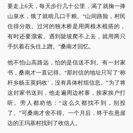
要走上6天，每天步行几十公里，渴了就掬一捧
山泉水，饿了就啃几口干粮。“山间路险，村民
住得分散。过河的独木桥是用两根木棍搭的，
有时还要溜索。遇到陡坡爬不上去，就用两只
手扒着石头往上蹭。”桑南才回忆。
他不怕山高路远，怕的是信送不到。有一封家
书，桑南才一直记得。“那封信的地址只写了‘称
杆乡杨玉英妈收’，没有具体村组信息。”为了将
这封家书送到，他走遍周边村寨，挨家挨户打
听。旁人都劝他：“这么久都找不到，别投
了。”可桑南才舍不得。一个月后，终于在悬崖
边的王玛基村找到了收信人。