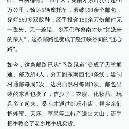
叶、白糖都有。”38年来，桑南才累计骑行超40
万公里，骑坏5辆摩托车，磨破160余个邮包，
穿烂560多双胶鞋，经手投递150余万份邮件无
一丢失、无一差错。乡亲们称桑南才是“党派来
的亲人”，这条邮路也变成了怒江峡谷间的“连心
路”。
如今，这条邮路已从“鸟路鼠道”变成了天堑通
途。邮政所4人，分工跑东南西北4条线，建制
村通邮每周5次、边境自然村每周3次。邮包里
装的东西也变了，信少了，衣服、化妆品、玩
具多了起来。桑南才通过邮乐小店，帮乡亲们
把蜂蜜、天麻、草果等土特产送出大山，还手
把手教会了老乡用手机卖货。