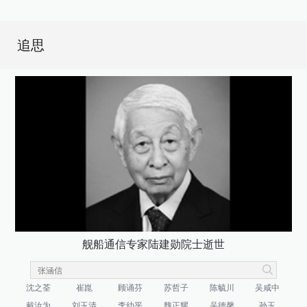
追思
舰船通信专家陆建勋院士逝世
沈之荃
崔崑
顾诵芬
苏哲子
陈毓川
吴咸中
戴汝为
刘玉清
李幼平
魏正耀
吴德馨
孙玉