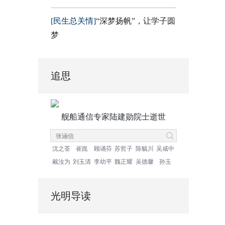
[民生总关情]
“深梦扬帆”，让学子圆
梦
追思
舰船通信专家陆建勋院士逝世
沈之荃
崔崑
顾诵芬
苏哲子
陈毓川
吴咸中
戴汝为
刘玉清
李幼平
魏正耀
吴德馨
孙玉
光明导读