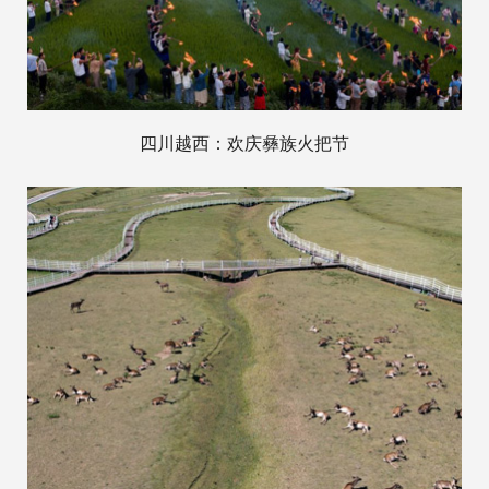
四川越西：欢庆彝族火把节