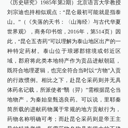
《历史研究》1985年第2期）北京语言大学教授
刘宗迪也持相似观点：“昆仑最初可能就是指泰
山。”（《失落的天书：〈山海经〉与古代华夏
世界观》，商务印书馆，2016年，第514页）因
此，“昆仑五杏药”可以理解为泰山地区出产的一
种特定药材。泰山位于琅琊郡辖境或邻近区
域，郡府将此类本地特产作为贡品进献朝廷，
既符合地理逻辑，也完全符合当时以“方物”入贡
的行政惯例。相比之下，赴昆仑采药则并无具
体药名记载，所派使者“翳（羿）”需根据昆仑当
地物产，为秦始皇甄选良药。可以说，里耶秦
简所载的进献药物属于常规的地方贡献行为，
药物名称明确可考；而赴昆仑采药则是帝王主