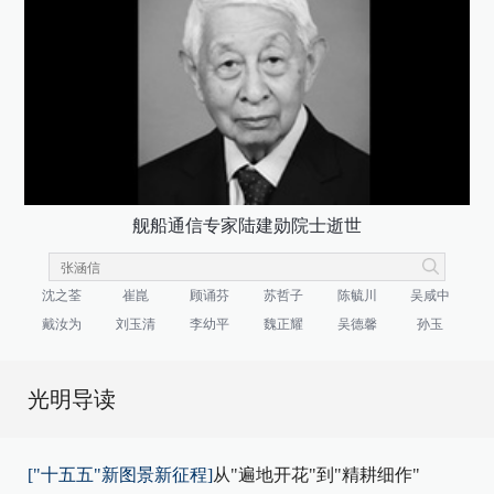
舰船通信专家陆建勋院士逝世
沈之荃
崔崑
顾诵芬
苏哲子
陈毓川
吴咸中
戴汝为
刘玉清
李幼平
魏正耀
吴德馨
孙玉
光明导读
["十五五"新图景新征程]
从"遍地开花"到"精耕细作"