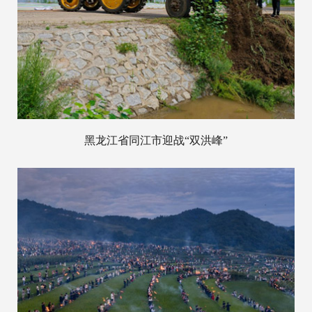
黑龙江省同江市迎战“双洪峰”