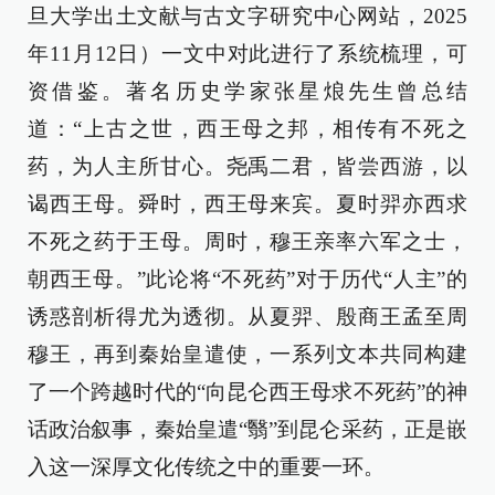
旦大学出土文献与古文字研究中心网站，2025
年11月12日）一文中对此进行了系统梳理，可
资借鉴。著名历史学家张星烺先生曾总结
道：“上古之世，西王母之邦，相传有不死之
药，为人主所甘心。尧禹二君，皆尝西游，以
谒西王母。舜时，西王母来宾。夏时羿亦西求
不死之药于王母。周时，穆王亲率六军之士，
朝西王母。”此论将“不死药”对于历代“人主”的
诱惑剖析得尤为透彻。从夏羿、殷商王孟至周
穆王，再到秦始皇遣使，一系列文本共同构建
了一个跨越时代的“向昆仑西王母求不死药”的神
话政治叙事，秦始皇遣“翳”到昆仑采药，正是嵌
入这一深厚文化传统之中的重要一环。