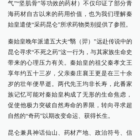
气”“坚肌骨”等功效的药材）不仅印证了部分青
海药材自古以来的药用价值，也为我们理解秦
始皇遣使“采药昆仑”所求药物类别提供了参照。
秦始皇晚年派遣五大夫“翳（羿）”远赴传说中的
昆仑寻求“不死之药”这一行为，与其家族生命史
带来的心理压力有关。秦始皇的祖父秦孝文王
享年约五十三岁，父亲秦庄襄王更是在三十余
岁的壮年便早逝。两代先王均非长寿，此番家
族记忆可能对秦始皇构成了无形的生命焦虑，
促使他极力突破自然寿命的界限，转向寻求超
自然的“奇药”以期改变命运、获得长生。
昆仑兼具神话仙山、药材产地、政治符号、信