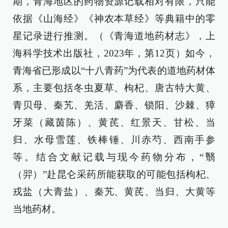
期，青海地区的药物资源记载相对有限，只能
依据《山海经》《神农本草经》等典籍中的零
星记录进行推测。（《青海道地药材志》，上
海科学技术出版社，2023年，第12页）如今，
青海省已形成以“十八青药”为代表的道地药材体
系，主要包括冬虫夏草、枸杞、唐古特大黄、
青贝母、秦艽、羌活、麝香、锁阳、沙棘、獐
牙菜（藏茵陈）、黄芪、红景天、甘松、当
归、水母雪莲、铁棒锤、川赤芍、西南手参
等。结合文献记载与现今药物分布，“翳
（羿）”赴昆仑采药所能获取的可能包括枸杞、
戎盐（大青盐）、秦艽、黄芪、当归、大黄等
当地药材。