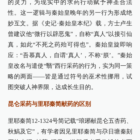
的灵力，为现实中的求药行动赋予神圣合法
性。这一逻辑与秦始皇晚年的另一行为形成绝
妙互文。据《史记·秦始皇本纪》载，方士卢生
曾建议他“微行以辟恶鬼”，自称“真人”以接引仙
真，如此“不死之药殆可得也”。秦始皇旋即响
应：“吾慕真人，自谓‘真人’，不称‘朕’。”秦始
皇改名与遣使“翳”西行采药的行为，实为同一策
略的两面——皆是通过符号的巫术性挪用，试
图突破人神界限，达成长生目的。
昆仑采药与里耶秦简献药的区别
里耶秦简12-1324号简记载“琅琊献昆仑五杏药、
秋鰝及它”，有学者因见里耶秦简与尕日塘秦刻