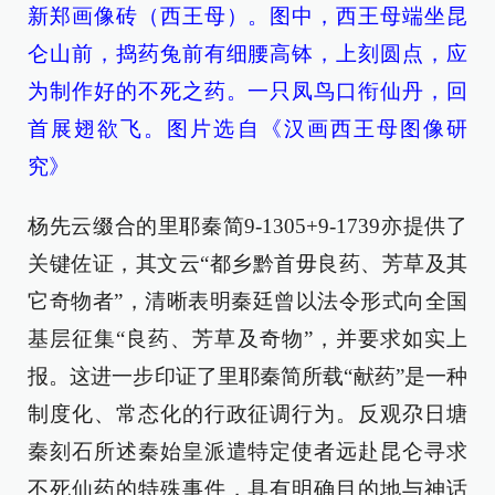
新郑画像砖（西王母）。图中，西王母端坐昆
仑山前，捣药兔前有细腰高钵，上刻圆点，应
为制作好的不死之药。一只凤鸟口衔仙丹，回
首展翅欲飞。图片选自《汉画西王母图像研
究》
杨先云缀合的里耶秦简9-1305+9-1739亦提供了
关键佐证，其文云“都乡黔首毋良药、芳草及其
它奇物者”，清晰表明秦廷曾以法令形式向全国
基层征集“良药、芳草及奇物”，并要求如实上
报。这进一步印证了里耶秦简所载“献药”是一种
制度化、常态化的行政征调行为。反观尕日塘
秦刻石所述秦始皇派遣特定使者远赴昆仑寻求
不死仙药的特殊事件，具有明确目的地与神话