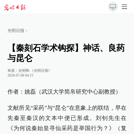
光明日报
>
【秦刻石学术钩探】神话、良药
与昆仑
来源：
光明网-《光明日报》
2026-07-06 04:15
作者：姚磊（武汉大学简帛研究中心副教授）
文献所见“采药”与“昆仑”在意象上的联结，早在
先秦至秦汉的文本中便已形成。刘钊先生在
《为何说秦始皇寻仙采药是举国行为？》（复