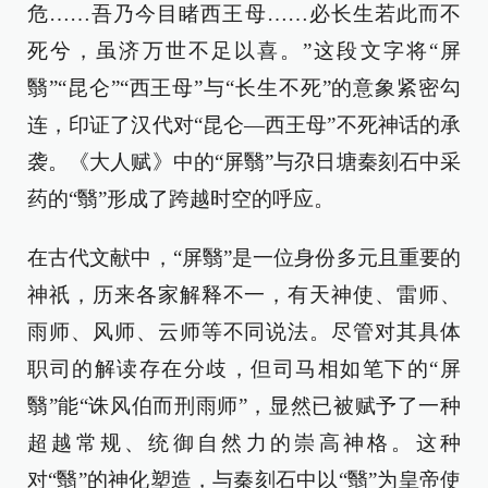
危……吾乃今目睹西王母……必长生若此而不
死兮，虽济万世不足以喜。”这段文字将“屏
翳”“昆仑”“西王母”与“长生不死”的意象紧密勾
连，印证了汉代对“昆仑—西王母”不死神话的承
袭。《大人赋》中的“屏翳”与尕日塘秦刻石中采
药的“翳”形成了跨越时空的呼应。
在古代文献中，“屏翳”是一位身份多元且重要的
神祇，历来各家解释不一，有天神使、雷师、
雨师、风师、云师等不同说法。尽管对其具体
职司的解读存在分歧，但司马相如笔下的“屏
翳”能“诛风伯而刑雨师”，显然已被赋予了一种
超越常规、统御自然力的崇高神格。这种
对“翳”的神化塑造，与秦刻石中以“翳”为皇帝使