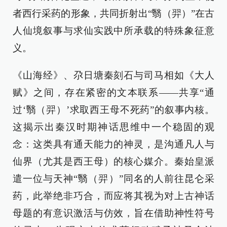
者西行采药的形象，共同折射出“翳（羿）”在古
人仙境叙事与求仙实践中所承载的特殊象征意
义。
《山海经》、尕日塘秦刻石与司马相如《大人
赋》之间，存在紧密的文本联系——共享“通
过‘翳（羿）’求取西王母不死药”的叙事内核。
这揭示出秦汉时期神话思维中一个稳固的观
念：这类具有通天能力的神灵，是沟通凡人与
仙界（尤其是西王母）的核心媒介。秦始皇派
遣一位与天神“翳（羿）”同名的人前往昆仑采
药，此举绝非巧合，而应将其视为对上古神话
母题的有意识激活与仿效，旨在借助神性符号