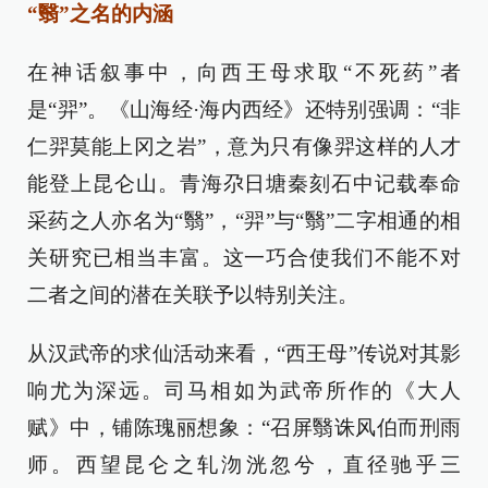
“翳”之名的内涵
在神话叙事中，向西王母求取“不死药”者
是“羿”。《山海经·海内西经》还特别强调：“非
仁羿莫能上冈之岩”，意为只有像羿这样的人才
能登上昆仑山。青海尕日塘秦刻石中记载奉命
采药之人亦名为“翳”，“羿”与“翳”二字相通的相
关研究已相当丰富。这一巧合使我们不能不对
二者之间的潜在关联予以特别关注。
从汉武帝的求仙活动来看，“西王母”传说对其影
响尤为深远。司马相如为武帝所作的《大人
赋》中，铺陈瑰丽想象：“召屏翳诛风伯而刑雨
师。西望昆仑之轧沕洸忽兮，直径驰乎三