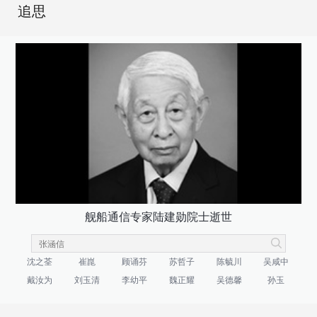
追思
舰船通信专家陆建勋院士逝世
沈之荃
崔崑
顾诵芬
苏哲子
陈毓川
吴咸中
戴汝为
刘玉清
李幼平
魏正耀
吴德馨
孙玉