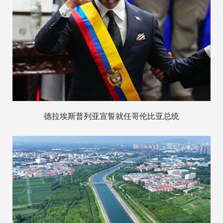
德拉埃斯普列亚宣誓就任哥伦比亚总统