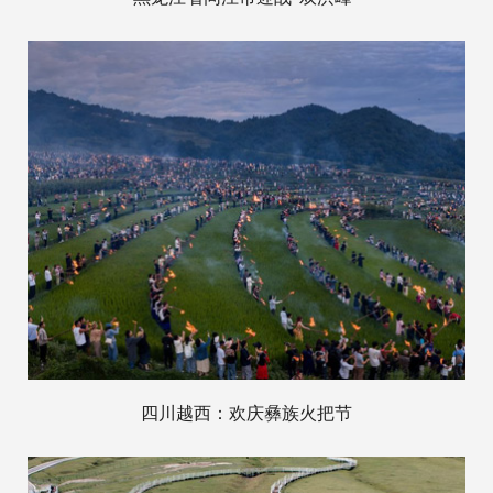
四川越西：欢庆彝族火把节