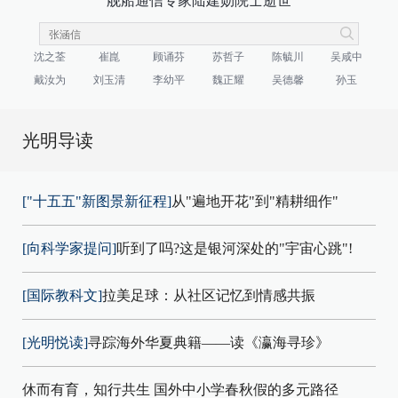
舰船通信专家陆建勋院士逝世
沈之荃
崔崑
顾诵芬
苏哲子
陈毓川
吴咸中
戴汝为
刘玉清
李幼平
魏正耀
吴德馨
孙玉
光明导读
["十五五"新图景新征程]
从"遍地开花"到"精耕细作"
[向科学家提问]
听到了吗?这是银河深处的"宇宙心跳"!
[国际教科文]
拉美足球：从社区记忆到情感共振
[光明悦读]
寻踪海外华夏典籍——读《瀛海寻珍》
休而有育，知行共生 国外中小学春秋假的多元路径