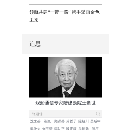
领航共建“一带一路” 携手擘画金色
未来
追思
舰船通信专家陆建勋院士逝世
沈之荃
崔崑
顾诵芬
苏哲子
陈毓川
吴咸中
戴汝为
刘玉清
李幼平
魏正耀
吴德馨
孙玉