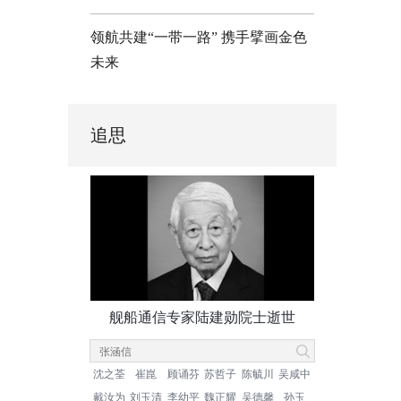
领航共建“一带一路” 携手擘画金色
未来
追思
舰船通信专家陆建勋院士逝世
沈之荃
崔崑
顾诵芬
苏哲子
陈毓川
吴咸中
戴汝为
刘玉清
李幼平
魏正耀
吴德馨
孙玉