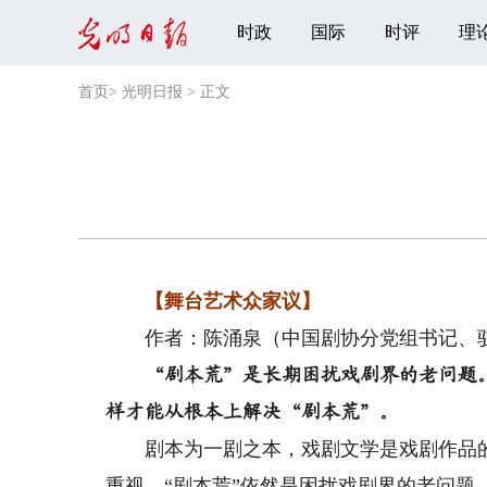
时政
国际
时评
理
首页
>
光明日报
>
正文
【舞台艺术众家议】
作者：陈涌泉（中国剧协分党组书记、
“剧本荒”是长期困扰戏剧界的老问题
样才能从根本上解决“剧本荒”。
剧本为一剧之本，戏剧文学是戏剧作品的
重视，“剧本荒”依然是困扰戏剧界的老问题