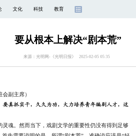
论
文化
科技
教育
要从根本上解决“剧本荒”
来源：
光明网-《光明日报》
2025-02-05 05:35
驻会副主席）
。要真抓实干，久久为功，大力培养青年编剧人才，这
灵魂。然而当下，戏剧文学的重要性仍没有得到足够
。首先需要说明的是，所谓“剧本荒”，准确说应该是“好