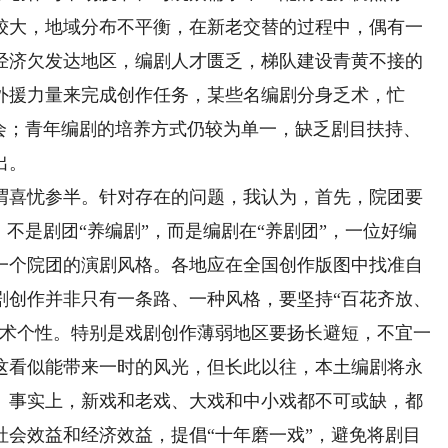
较大，地域分布不平衡，在新老交替的过程中，偶有一
经济欠发达地区，编剧人才匮乏，梯队建设青黄不接的
外援力量来完成创作任务，某些名编剧分身乏术，忙
机会；青年编剧的培养方式仍较为单一，缺乏剧目扶持、
出。
喜忧参半。针对存在的问题，我认为，首先，院团要
不是剧团“养编剧”，而是编剧在“养剧团”，一位好编
一个院团的演剧风格。各地应在全国创作版图中找准自
剧创作并非只有一条路、一种风格，要坚持“百花齐放、
艺术个性。特别是戏剧创作薄弱地区要扬长避短，不宜一
这看似能带来一时的风光，但长此以往，本土编剧将永
。事实上，新戏和老戏、大戏和中小戏都不可或缺，都
社会效益和经济效益，提倡“十年磨一戏”，避免将剧目