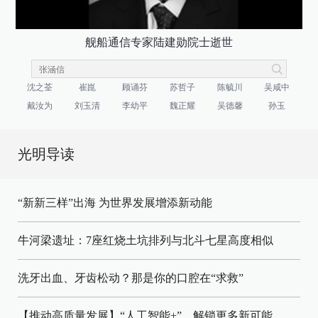
舰船通信专家陆建勋院士逝世
沈之荃
崔崑
顾诵芬
苏哲子
陈毓川
吴咸中
戴汝为
刘玉清
李幼平
魏正耀
吴德馨
孙玉
光明导读
“新新三样”出海 为世界发展增添新动能
牛河梁遗址：7座红烧土坑排列与北斗七星高度相似
洗牙出血、牙齿松动？那是你的口腔在“求救”
【推动高质量发展】“人工智能+”，解锁更多新可能