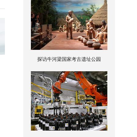
探访牛河梁国家考古遗址公园