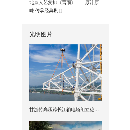
北京人艺复排《雷雨》——原汁原
味 传承经典剧目
光明图片
甘浙特高压跨长江输电塔组立稳步推进