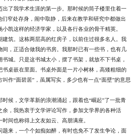
出了我学术生涯的第一步。那时候的筒子楼里住着一
，他们窄处存身，闹中取静，后来在教学和研究中都做出
杨小凯这样的经济学家，以及各行各业的骨干精英。
建筑。这栋两层高的红房子，以前住过很多名人。我
物间，正适合做我的书房。我那时已有一些书，也有几
拥书城。只是这书城太小，摆了书架，就放不下书桌，
把书桌嵌在里面。书桌外面是一片小树林，高矮粗细的
叫作“面碧居”，虽属写实，多少也有一点“面壁”的意思
时候，文学革新的浪潮涌起，跟着也“崛起”了一批青
之余，我热衷于文学评论写作，参加文学界的各种活
一时间也称得上文友如云、高朋满座。
题来，一个个如痴如醉，有时也免不了发生争论，面