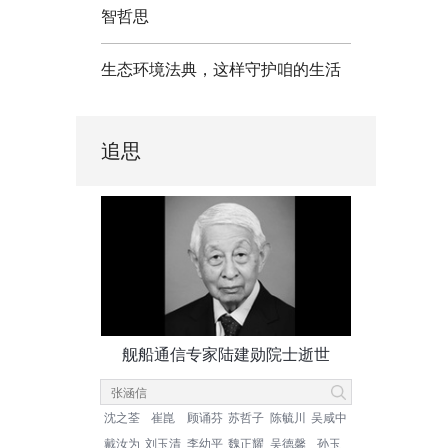
智哲思
生态环境法典，这样守护咱的生活
追思
舰船通信专家陆建勋院士逝世
沈之荃
崔崑
顾诵芬
苏哲子
陈毓川
吴咸中
戴汝为
刘玉清
李幼平
魏正耀
吴德馨
孙玉