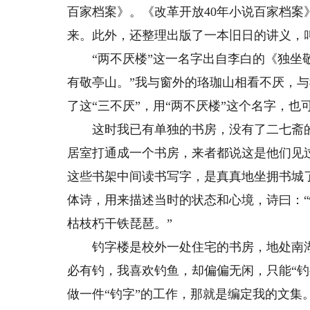
百家档案》。《改革开放40年小说百家档
来。此外，还整理出版了一本旧日的讲义，
“两不厌楼”这一名字出自李白的《独坐敬
有敬亭山。”我与窗外的珞珈山相看不厌，
了这“三不厌”，用“两不厌楼”这个名字，也
这时我已有单独的书房，没有了二七斋的
居室打通成一个书房，来者都说这是他们见
这些书架中间读书写字，是真真地坐拥书城
体诗，用来描述当时的状态和心境，诗曰：
枯枝朽干铁琵琶。”
钓字楼是校外一处住宅的书房，地处南湖。
必有钓，我喜欢钓鱼，却偏偏无闲，只能“钓
做一件“钓字”的工作，那就是编定我的文集