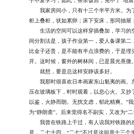
子不爱学习，如此，茶余饭后，免不了“地震
我家房间小，只有十三个半平方米。为了
柜上叠柜，状如累卵；床下安床，形同抽屉
生活的空间可以这样穿插叠加，学习的空
间分割法是，孩子作业第一，爱人备课第二
比金子还贵，是不能有半点浪费的，于是埋
开。这时候，窗外的树林间，已是晨光熹微
就想，要是总这样安静该多好。
我那时很喜欢日本画家东山魁夷的画。东
压在玻璃板下，时时观看，以息心火。又抄
以鉴，火静而朗。无扰文虑，郁此精爽。”
为“静朗斋”。后来觉得名不副实，又改为“二
我曾在铁路上干过，有人说我对铁路的感情
是，二七十四，“二七”不过是这间房十三个