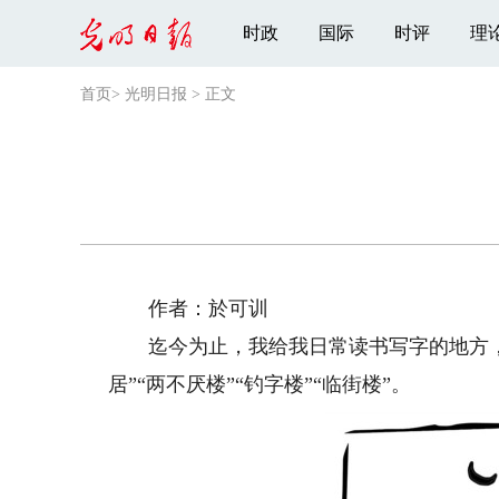
时政
国际
时评
理
首页
>
光明日报
>
正文
作者：於可训
迄今为止，我给我日常读书写字的地方，前
居”“两不厌楼”“钓字楼”“临街楼”。