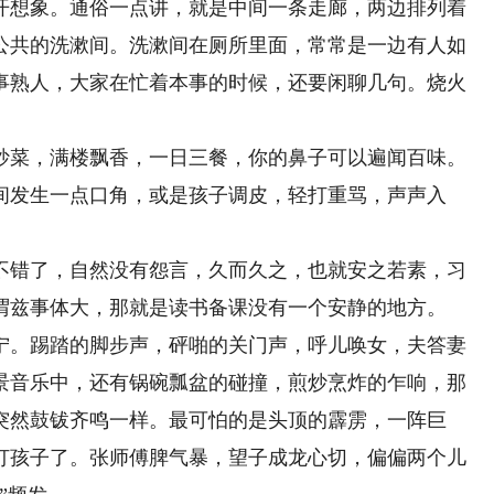
想象。通俗一点讲，就是中间一条走廊，两边排列着
公共的洗漱间。洗漱间在厕所里面，常常是一边有人如
事熟人，大家在忙着本事的时候，还要闲聊几句。烧火
菜，满楼飘香，一日三餐，你的鼻子可以遍闻百味。
间发生一点口角，或是孩子调皮，轻打重骂，声声入
错了，自然没有怨言，久而久之，也就安之若素，习
谓兹事体大，那就是读书备课没有一个安静的地方。
。踢踏的脚步声，砰啪的关门声，呼儿唤女，夫答妻
景音乐中，还有锅碗瓢盆的碰撞，煎炒烹炸的乍响，那
突然鼓钹齐鸣一样。最可怕的是头顶的霹雳，一阵巨
打孩子了。张师傅脾气暴，望子成龙心切，偏偏两个儿