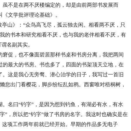
案》虽不是在两不厌楼编定的，却是由前两部书发展而
叫《文学批评理论基础》。
亭山》：“众鸟高飞尽，孤云独去闲。相看两不厌，只
与我的书本和研究相看不厌，也与我的老伴相看不厌，有
可谓名副其实。
窘促，也不像面碧居那样书桌和书房分离，我把两间
过的最大的书房。书也多了，四面的书架顶天立地，在
了。这是我心无旁骛、潜心治学的日子，我写过一首旧
“懒怠出门看樱花，脚步纷纭乱如鸦。西窗唯对梧桐树，
名曰“钓字”，是因为想到钓鱼，有湖必有水，有水
字”，所以把“钓字”做了书房的名字。我这时也确实是在
。这项工作两年前就已经开始。早期的作品多无电子