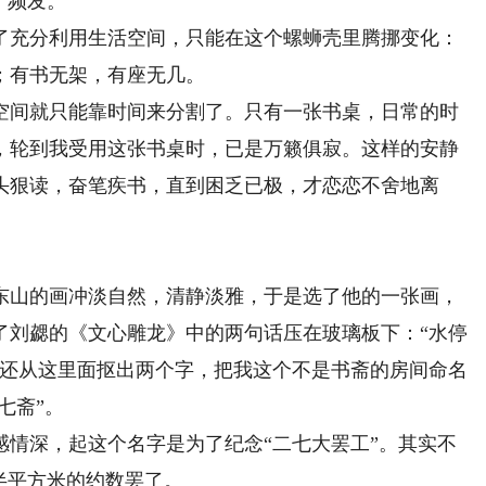
”频发。
充分利用生活空间，只能在这个螺蛳壳里腾挪变化：
；有书无架，有座无几。
间就只能靠时间来分割了。只有一张书桌，日常的时
，轮到我受用这张书桌时，已是万籁俱寂。这样的安静
头狠读，奋笔疾书，直到困乏已极，才恋恋不舍地离
。
山的画冲淡自然，清静淡雅，于是选了他的一张画，
了刘勰的《文心雕龙》中的两句话压在玻璃板下：“水停
我还从这里面抠出两个字，把我这个不是书斋的房间命名
七斋”。
深，起这个名字是为了纪念“二七大罢工”。其实不
半平方米的约数罢了。