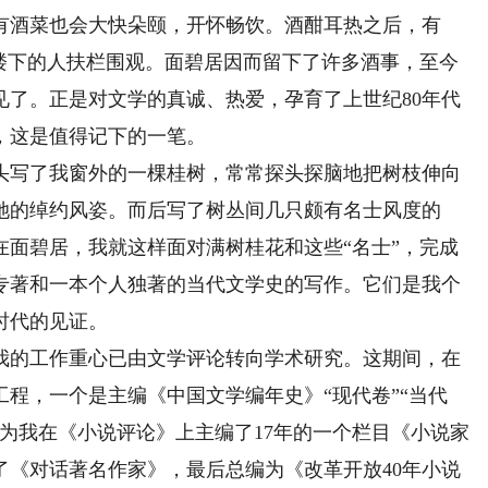
有酒菜也会大快朵颐，开怀畅饮。酒酣耳热之后，有
上楼下的人扶栏围观。面碧居因而留下了许多酒事，至今
见了。正是对文学的真诚、热爱，孕育了上世纪80年代
，这是值得记下的一笔。
写了我窗外的一棵桂树，常常探头探脑地把树枝伸向
她的绰约风姿。而后写了树丛间几只颇有名士风度的
在面碧居，我就这样面对满树桂花和这些“名士”，完成
专著和一本个人独著的当代文学史的写作。它们是我个
时代的见证。
的工作重心已由文学评论转向学术研究。这期间，在
程，一个是主编《中国文学编年史》“现代卷”“当代
为我在《小说评论》上主编了17年的一个栏目《小说家
了《对话著名作家》，最后总编为《改革开放40年小说