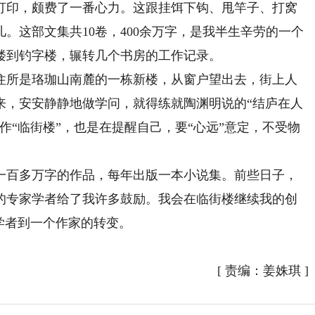
打印，颇费了一番心力。这跟挂饵下钩、甩竿子、打窝
。这部文集共10卷，400余万字，是我半生辛劳的一个
楼到钓字楼，辗转几个书房的工作记录。
所是珞珈山南麓的一栋新楼，从窗户望出去，街上人
来，安安静静地做学问，就得练就陶渊明说的“结庐在人
作“临街楼”，也是在提醒自己，要“心远”意定，不受物
百多万字的作品，每年出版一本小说集。前些日子，
的专家学者给了我许多鼓励。我会在临街楼继续我的创
学者到一个作家的转变。
[
责编：姜姝琪
]