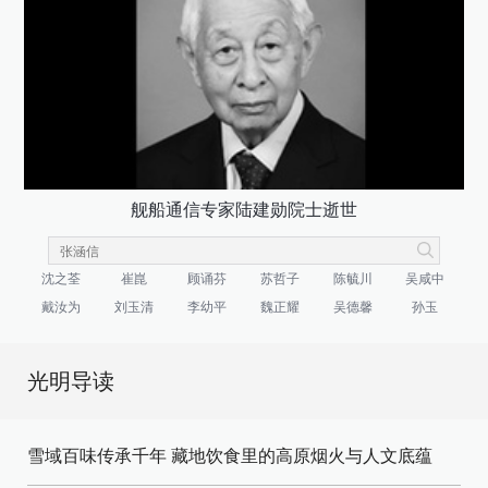
舰船通信专家陆建勋院士逝世
沈之荃
崔崑
顾诵芬
苏哲子
陈毓川
吴咸中
戴汝为
刘玉清
李幼平
魏正耀
吴德馨
孙玉
光明导读
雪域百味传承千年 藏地饮食里的高原烟火与人文底蕴