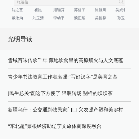
沈之荃
崔崑
顾诵芬
苏哲子
陈毓川
吴咸中
戴汝为
刘玉清
李幼平
魏正耀
吴德馨
孙玉
光明导读
雪域百味传承千年 藏地饮食里的高原烟火与人文底蕴
青少年书法教育工作者袁强:“写好汉字”是美育之基
[民生总关情]这下方便了
轻装转场
别样的坝坝茶
新疆乌什：公交通到牧民家门口
兴农强产塑和美乡村
“东北超”票根经济助辽宁文旅体商深度融合