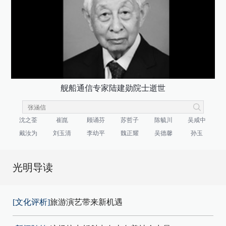
舰船通信专家陆建勋院士逝世
沈之荃
崔崑
顾诵芬
苏哲子
陈毓川
吴咸中
戴汝为
刘玉清
李幼平
魏正耀
吴德馨
孙玉
光明导读
[文化评析]
旅游演艺带来新机遇