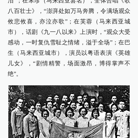
泪”；在笨珍（马来西亚县名），全体合唱《歌
八百壮士》，“澎湃处如万马奔腾，令满场观众
攸悲攸喜，亦泣亦歌”；在芙蓉（马来西亚城
市），话剧《九一八以来》上演时，“观众大受
感动，一时复仇雪耻之情绪，溢于全场”；在巴
生（马来西亚城市），演员以粤语表演《英雄
儿女》，“剧情精警，场面激昂，博得掌声不
绝”。