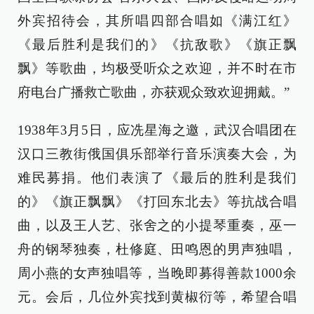
外宾招待会，其所唱四部合唱如《满江红》
《最后胜利是我们的》《抗敌歌》《旗正飘
飘》等歌曲，均极受听众之欢迎，并不时在市
府电台广播救亡歌曲，亦获观众致欢迎拥戴。”
1938年3月5日，应冼星海之邀，武汉合唱团在
汉口三教街俄国俱乐部举行音乐演奏大会，为
难民募捐。他们表演了《最后的胜利是我们
的》《旗正飘飘》《打回东北去》等抗战合唱
曲，以及王人艺、张舍之的小提琴重奏，巫一
舟的钢琴独奏，杜修庭、田鸣恩的男声独唱，
周小燕的女声独唱等，当晚即募得善款1000余
元。会后，几位外宾找到黄椒衍等，希望合唱