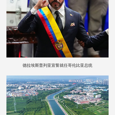
德拉埃斯普列亚宣誓就任哥伦比亚总统