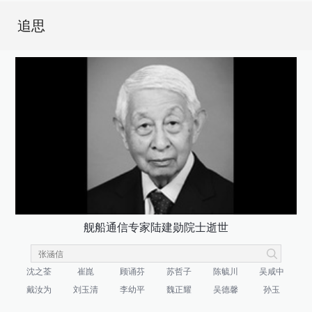
追思
舰船通信专家陆建勋院士逝世
沈之荃
崔崑
顾诵芬
苏哲子
陈毓川
吴咸中
戴汝为
刘玉清
李幼平
魏正耀
吴德馨
孙玉